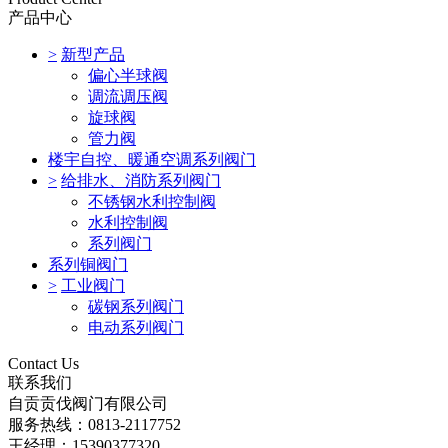
产品中心
>
新型产品
偏心半球阀
调流调压阀
旋球阀
管力阀
楼宇自控、暖通空调系列阀门
>
给排水、消防系列阀门
不锈钢水利控制阀
水利控制阀
系列阀门
系列铜阀门
>
工业阀门
碳钢系列阀门
电动系列阀门
Contact Us
联系我们
自贡贡伐阀门有限公司
服务热线：0813-2117752
王经理：15390377320