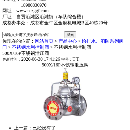
18980836970
网址：www.sczggf.com
厂址：自贡沿滩区沿滩镇（车队综合楼）
成都办事处：成都市金牛区金府机电城B区40栋20号
你现在的位置：
网站首页
>
产品中心
>
给排水、消防系列阀
门
>
不锈钢水利控制阀
>
不锈钢水利控制阀
500X/16P不锈钢泄压阀
2020-06-30 17:41:26
T
|
T
更新时间：
字号：
500X/16P不锈钢泄压阀
上一篇：已经没有了