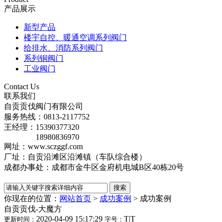
产品展示
新型产品
楼宇自控、暖通空调系列阀门
给排水、消防系列阀门
系列铜阀门
工业阀门
Contact Us
联系我们
自贡贡伐阀门有限公司
服务热线：0813-2117752
王经理：15390377320
18980836970
网址：www.sczggf.com
厂址：自贡沿滩区沿滩镇（车队综合楼）
成都办事处：成都市金牛区金府机电城B区40栋20号
你现在的位置：
网站首页
>
成功案例
>
成功案例
自贡贡伐-大魔方
2020-04-09 15:17:29
T
|
T
更新时间：
字号：