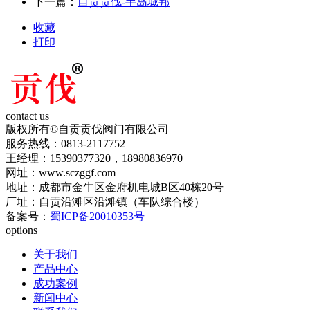
下一篇：
自贡贡伐-半岛城邦
收藏
打印
contact us
版权所有©自贡贡伐阀门有限公司
服务热线：0813-2117752
王经理：15390377320，18980836970
网址：www.sczggf.com
地址：成都市金牛区金府机电城B区40栋20号
厂址：自贡沿滩区沿滩镇（车队综合楼）
备案号：
蜀ICP备20010353号
options
关于我们
产品中心
成功案例
新闻中心